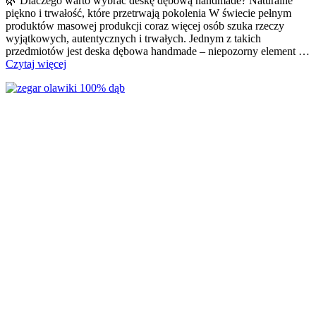
🌿 Dlaczego warto wybrać deskę dębową handmade? Naturalne
piękno i trwałość, które przetrwają pokolenia W świecie pełnym
produktów masowej produkcji coraz więcej osób szuka rzeczy
wyjątkowych, autentycznych i trwałych. Jednym z takich
przedmiotów jest deska dębowa handmade – niepozorny element …
Czytaj więcej