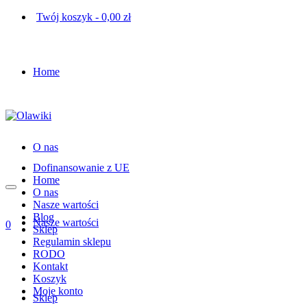
Twój koszyk
-
0,00
zł
Home
O nas
Dofinansowanie z UE
Home
O nas
Nasze wartości
Blog
Nasze wartości
0
Sklep
Regulamin sklepu
RODO
Kontakt
Koszyk
Moje konto
Sklep