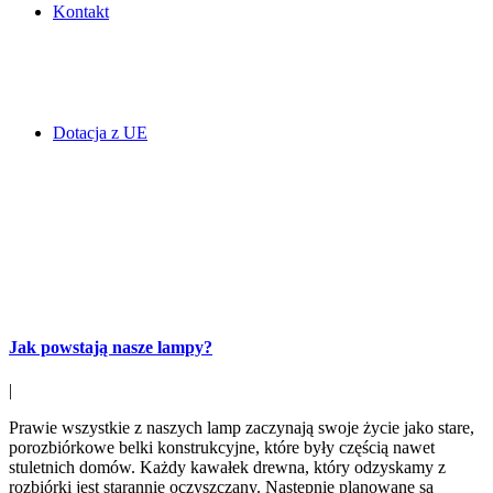
Kontakt
Dotacja z UE
Jak powstają nasze lampy?
|
Prawie wszystkie z naszych lamp zaczynają swoje życie jako stare,
porozbiórkowe belki konstrukcyjne, które były częścią nawet
stuletnich domów. Każdy kawałek drewna, który odzyskamy z
rozbiórki jest starannie oczyszczany. Następnie planowane są