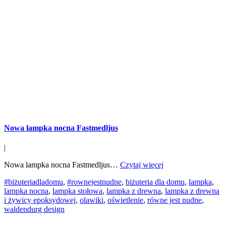
Nowa lampka nocna Fastmedljus
|
Nowa lampka nocna Fastmedljus…
Czytaj więcej
#biżuteriadladomu
,
#rownejestnudne
,
biżuteria dla domu
,
lampka
,
lampka nocna
,
lampka stołowa
,
lampka z drewna
,
lampka z drewna
i żywicy epoksydowej
,
olawiki
,
oświetlenie
,
równe jest nudne
,
waldendurg design