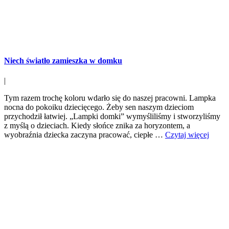
Niech światło zamieszka w domku
|
Tym razem trochę koloru wdarło się do naszej pracowni. Lampka
nocna do pokoiku dziecięcego. Żeby sen naszym dzieciom
przychodził łatwiej. „Lampki domki” wymyśliliśmy i stworzyliśmy
z myślą o dzieciach. Kiedy słońce znika za horyzontem, a
wyobraźnia dziecka zaczyna pracować, ciepłe …
Czytaj więcej