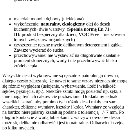
materiał: monolit dębowy (nieklejona)
wykończenie:
naturalny, ekologiczny
olej do desek
kuchennych- dwie warstwy. (
Spełnia normę En 71-
III:
produkt bezpieczny dla dzieci,
VOC Free
– nie zawiera
lotnych związków organicznych)
czyszczenie: ręczne mycie delikatnym detergentem i gąbką.
Zawsze wycierać do sucha.
przechowywanie: nie wystawiać na długotrwałe działanie
promieni słonecznych, wody i nie przechowywać blisko
źródeł ciepła.
Wszystkie deski wykonywane są ręcznie z naturalnego drewna,
dlatego często zdarza się, że nawet te same wzory nieznacznie mogą
się różnić wyglądem (usłojenie, wybarwienie, ilość i wielkość
sęków, pęknięcia, itp.). Niektóre sztuki mogą posiadać np. sęki, a
inne mogą być ich całkowicie pozbawione. Dokładamy jednak
wszelkich starań, aby pomimo tych różnic deski miały ten sam
charakter, zbliżone wymiary, kształty i kolor. Wymiary ze względu
na bardzo nieregularny kształt są podane z tolerancją +/- 7 mm. Po
długim kontakcie z wodą lub sokami z warzyw i owoców deska
może się delikatnie odbarwić i jest to naturalne. Odbarwienia zejdą
po kilku myciach.