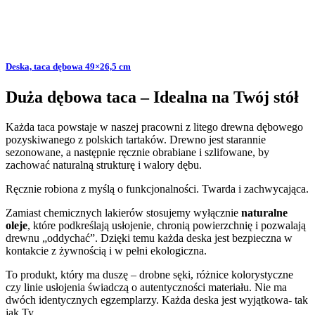
Deska, taca dębowa 49×26,5 cm
Duża dębowa taca – Idealna na Twój stół
Każda taca powstaje w naszej pracowni z litego drewna dębowego
pozyskiwanego z polskich tartaków. Drewno jest starannie
sezonowane, a następnie ręcznie obrabiane i szlifowane, by
zachować naturalną strukturę i walory dębu.
Ręcznie robiona z myślą o funkcjonalności. Twarda i zachwycająca.
Zamiast chemicznych lakierów stosujemy wyłącznie
naturalne
oleje
, które podkreślają usłojenie, chronią powierzchnię i pozwalają
drewnu „oddychać”. Dzięki temu każda deska jest bezpieczna w
kontakcie z żywnością i w pełni ekologiczna.
To produkt, który ma duszę – drobne sęki, różnice kolorystyczne
czy linie usłojenia świadczą o autentyczności materiału. Nie ma
dwóch identycznych egzemplarzy. Każda deska jest wyjątkowa- tak
jak Ty.