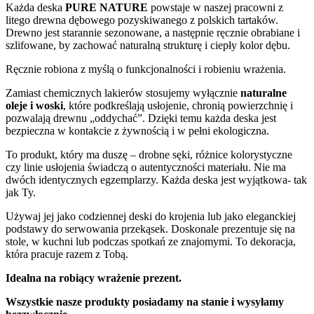
Każda deska
PURE NATURE
powstaje w naszej pracowni z
litego drewna dębowego pozyskiwanego z polskich tartaków.
Drewno jest starannie sezonowane, a następnie ręcznie obrabiane i
szlifowane, by zachować naturalną strukturę i ciepły kolor dębu.
Ręcznie robiona z myślą o funkcjonalności i robieniu wrażenia.
Zamiast chemicznych lakierów stosujemy wyłącznie
naturalne
oleje i woski
, które podkreślają usłojenie, chronią powierzchnię i
pozwalają drewnu „oddychać”. Dzięki temu każda deska jest
bezpieczna w kontakcie z żywnością i w pełni ekologiczna.
To produkt, który ma duszę – drobne sęki, różnice kolorystyczne
czy linie usłojenia świadczą o autentyczności materiału. Nie ma
dwóch identycznych egzemplarzy. Każda deska jest wyjątkowa- tak
jak Ty.
Używaj jej jako codziennej deski do krojenia lub jako eleganckiej
podstawy do serwowania przekąsek. Doskonale prezentuje się na
stole, w kuchni lub podczas spotkań ze znajomymi. To dekoracja,
która pracuje razem z Tobą.
Idealna na robiący wrażenie prezent.
Wszystkie nasze produkty posiadamy na stanie i wysyłamy