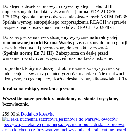
Do klejenia desek sztorcowych używamy kleju Titebond III
dopuszczony do kontaktu z żywnością (norma: FDA 21 CFR
175.105). Spełnia normę dotyczącą nietoksyczności: ASTM D4236.
Spełnia wymogi europejskiego rozporządzenia REACH w sprawie
bezpiecznego stosowania chemikaliów: REACH / 2020/878
Do zabezpieczenia desek stosujemy wyłącznie
naturalny olej
renomowanej marki Borma Wachs
przeznaczony do impregnacji
desek kuchennych i przeznaczony do kontaktu z żywnością
(
Spełnia normę En 71-III
). Zabezpiecza on deskę przed
wnikaniem wody i zanieczyszczeń oraz podkreśla usłojenie.
To produkt, który ma duszę – drobne różnice kolorystyczne czy
linie usłojenia świadczą o autentyczności materiału. Nie ma dwóch
identycznych egzemplarzy. Każda deska jest wyjątkowa- tak jak Ty.
Idealna na robiący wrażenie prezent.
Wszystkie nasze produkty posiadamy na stanie i wysyłamy
bezzwłocznie.
259,00
zł
Dodaj do koszyka