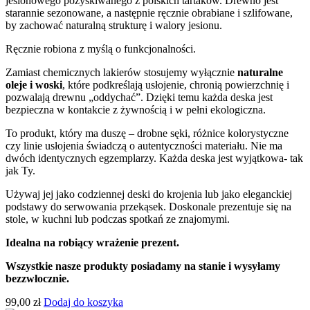
jesionowego pozyskiwanego z polskich tartaków. Drewno jest
starannie sezonowane, a następnie ręcznie obrabiane i szlifowane,
by zachować naturalną strukturę i walory jesionu.
Ręcznie robiona z myślą o funkcjonalności.
Zamiast chemicznych lakierów stosujemy wyłącznie
naturalne
oleje i woski
, które podkreślają usłojenie, chronią powierzchnię i
pozwalają drewnu „oddychać”. Dzięki temu każda deska jest
bezpieczna w kontakcie z żywnością i w pełni ekologiczna.
To produkt, który ma duszę – drobne sęki, różnice kolorystyczne
czy linie usłojenia świadczą o autentyczności materiału. Nie ma
dwóch identycznych egzemplarzy. Każda deska jest wyjątkowa- tak
jak Ty.
Używaj jej jako codziennej deski do krojenia lub jako eleganckiej
podstawy do serwowania przekąsek. Doskonale prezentuje się na
stole, w kuchni lub podczas spotkań ze znajomymi.
Idealna na robiący wrażenie prezent.
Wszystkie nasze produkty posiadamy na stanie i wysyłamy
bezzwłocznie.
99,00
zł
Dodaj do koszyka