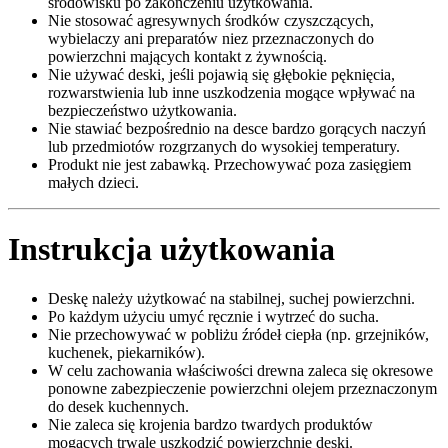
środowisku po zakończeniu użytkowania.
Nie stosować agresywnych środków czyszczących,
wybielaczy ani preparatów niez przeznaczonych do
powierzchni mających kontakt z żywnością.
Nie używać deski, jeśli pojawią się głębokie pęknięcia,
rozwarstwienia lub inne uszkodzenia mogące wpływać na
bezpieczeństwo użytkowania.
Nie stawiać bezpośrednio na desce bardzo gorących naczyń
lub przedmiotów rozgrzanych do wysokiej temperatury.
Produkt nie jest zabawką. Przechowywać poza zasięgiem
małych dzieci.
Instrukcja użytkowania
Deskę należy użytkować na stabilnej, suchej powierzchni.
Po każdym użyciu umyć ręcznie i wytrzeć do sucha.
Nie przechowywać w pobliżu źródeł ciepła (np. grzejników,
kuchenek, piekarników).
W celu zachowania właściwości drewna zaleca się okresowe
ponowne zabezpieczenie powierzchni olejem przeznaczonym
do desek kuchennych.
Nie zaleca się krojenia bardzo twardych produktów
mogących trwale uszkodzić powierzchnię deski.